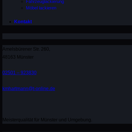
Fahrzeuglackierung
Möbel lackieren
Kontakt
Amelsbürener Str. 260,
48163 Münster
02501 – 923830
kmhartmann@t-online.de
Meisterqualität für Münster und Umgebung.