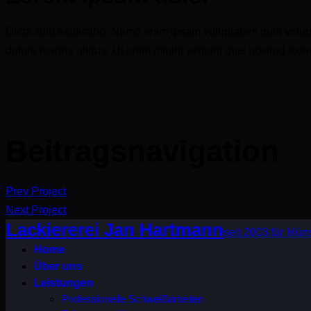
Dicta sunt explicabo. Nemo enim ipsam voluptatem quia voluptas 
dolore magna aliqua. Ut enim minim veniam quis nostrud exerc
Beitragsnavigation
Prev Project
Next Project
Lackiererei Jan Hartmann
seit 2003 für Mü
Home
Über uns
Leistungen
Professionelle Schweißarbeiten