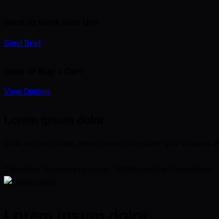
Want to Work with Us?
Send Brief
Want to Buy a Car?
View Options
Lorem ipsum dolor
Dicta sunt explicabo. Nemo ipsam voluptatem quia voluptas aspe
Client
New Magazine
Year
June, 2023
Author
Jim Carter
Share
Lorem ipsum dolor