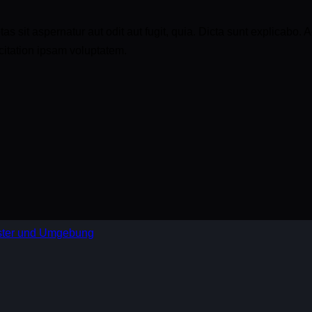
sit aspernatur aut odit aut fugit, quia. Dicta sunt explicabo. A
itation ipsam voluptatem.
nster und Umgebung