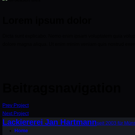
Lorem ipsum dolor
Dicta sunt explicabo. Nemo enim ipsam voluptatem quia voluptas 
dolore magna aliqua. Ut enim minim veniam quis nostrud exerc
Beitragsnavigation
Prev Project
Next Project
Lackiererei Jan Hartmann
seit 2003 für Mü
Home