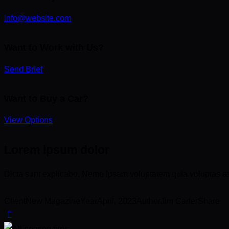
info@website.com
Want to Work with Us?
Send Brief
Want to Buy a Car?
View Options
Lorem ipsum dolor
Dicta sunt explicabo. Nemo ipsam voluptatem quia voluptas aspe
Client
New Magazine
Year
April, 2023
Author
Jim Carter
Share