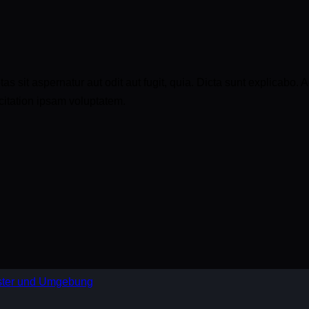
sit aspernatur aut odit aut fugit, quia. Dicta sunt explicabo. A
itation ipsam voluptatem.
nster und Umgebung