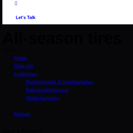
Let's Talk
All-season tires
Close
Home
Über uns
Leistungen
Professionelle Schweißarbeiten
Fahrzeuglackierung
Möbel lackieren
Kontakt
Have a Project?