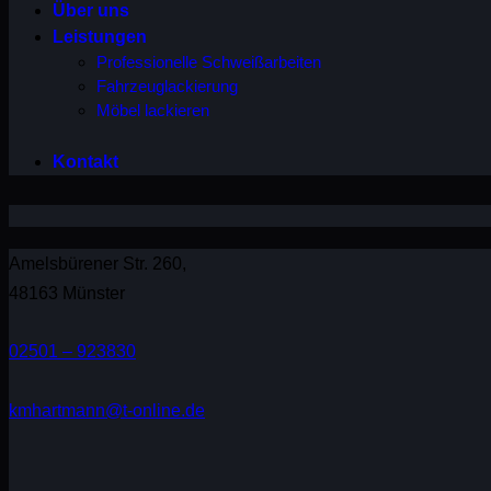
Über uns
Leistungen
Professionelle Schweißarbeiten
Fahrzeuglackierung
Möbel lackieren
Kontakt
Amelsbürener Str. 260,
48163 Münster
02501 – 923830
kmhartmann@t-online.de